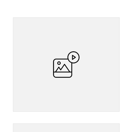
">
">