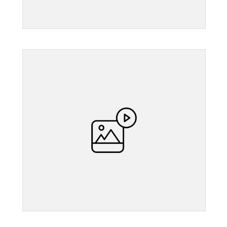
">
">