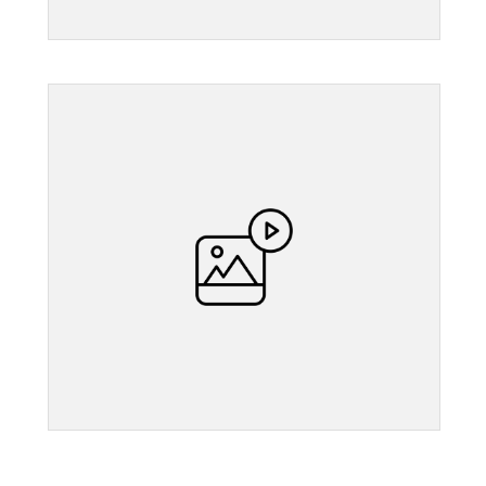
">
">