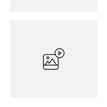
">
">