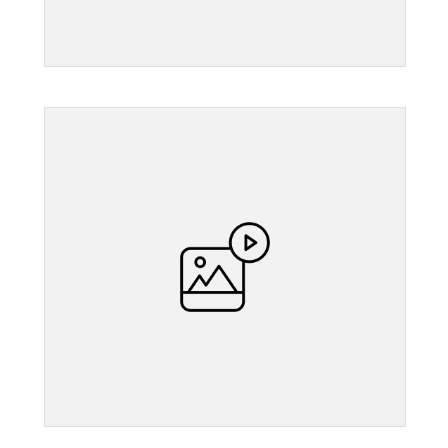
">
">