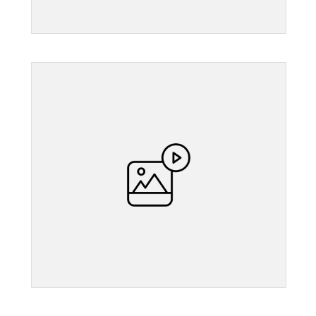
">
">