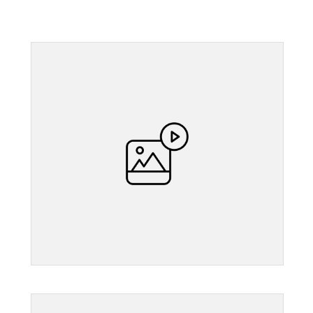
">
">