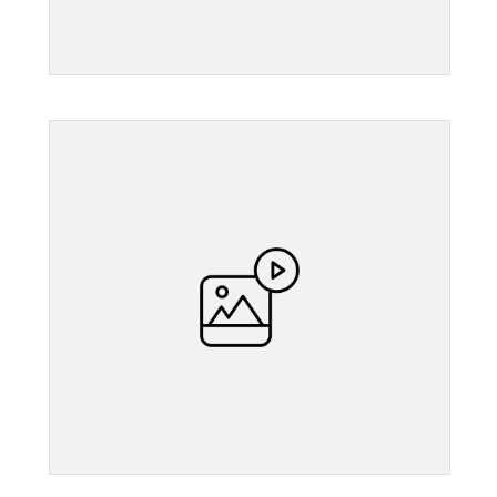
">
">