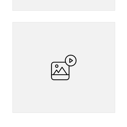
">
">