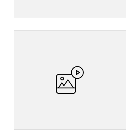
">
">