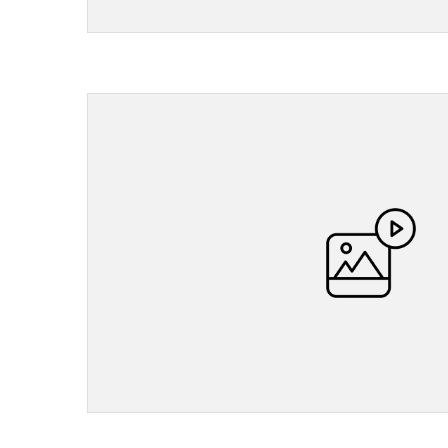
">
">