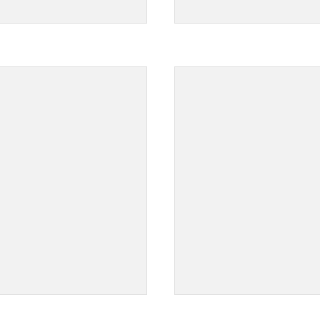
">
">