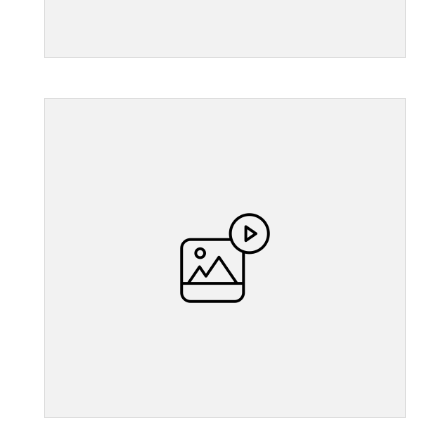
">
">