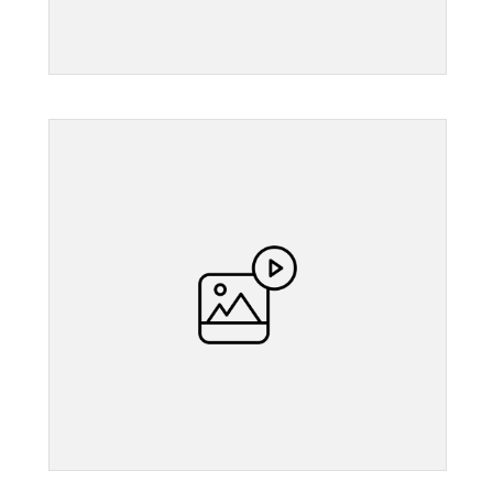
">
">