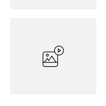
">
">