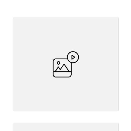
">
">