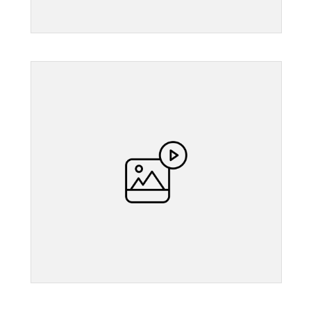
">
">